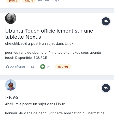
(et 1 en plus)
proxy
squid
squid de ubuntu. Je ne souhaite par que l'on...
Ubuntu Touch officiellement sur une
tablette Nexus
cheicktiba08
a posté un sujet dans
Linux
pour les fans de ubuntu enfin la tablette nexus sous ubuntu
touch Disponible: SOURCE
http://actu.pcastuces.com/afficheactu.asp?Id=23277
22 février 2013
2
ubuntu
I-Nex
Abellum
a posté un sujet dans
Linux
Bonjour, Je viens de découvrir cette application qui permet de