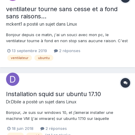
ventilateur tourne sans cesse et a fond
sans raisons...
mckent1
a posté un sujet dans
Linux
Bonjour depuis ce matin, j'ai un souci avec mon pc, le
ventilateur tourne à fond en non stop sans aucune raison. C'est
bruyant du coup et c'est gênant quand je suis en salle de cours
13 septembre 2019
2 réponses
notamment... Mon PC Dell est neuf depuis 1 mois seulement.
ventilateur
ubuntu
Donc le ventilo n'est pas encrassé par de la poussièr...
Installation squid sur ubuntu 17.10
Dr.Dbile
a posté un sujet dans
Linux
Bonjour, Je suis sur windows 10, et j’aimerai installer une
machine VM (j'ai vmware) sur ubuntu 17.10 sur laquelle
j'installerai un proxy squid. Mon objectif étant que mes
18 juin 2018
2 réponses
recherches sur mon firefox de windows 10 soit filtrer par le