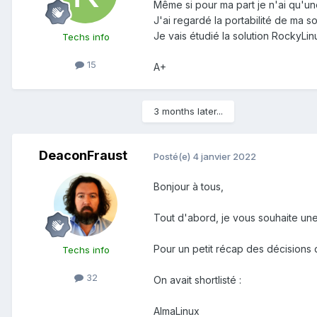
Même si pour ma part je n'ai qu'u
J'ai regardé la portabilité de ma 
Je vais étudié la solution RockyLi
Techs info
15
A+
3 months later...
DeaconFraust
Posté(e)
4 janvier 2022
Bonjour à tous,
Tout d'abord, je vous souhaite un
Pour un petit récap des décisions 
Techs info
32
On avait shortlisté
:
AlmaLinux