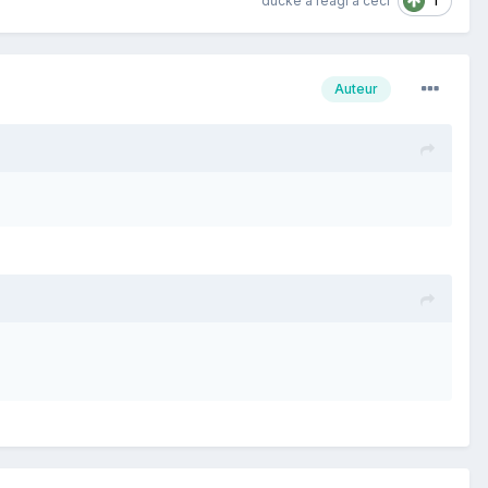
1
ducke
a réagi à ceci
Auteur