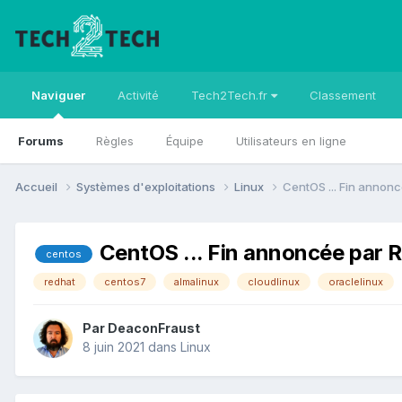
Naviguer
Activité
Tech2Tech.fr
Classement
Forums
Règles
Équipe
Utilisateurs en ligne
Accueil
Systèmes d'exploitations
Linux
CentOS ... Fin annonc
CentOS ... Fin annoncée par Re
centos
redhat
centos7
almalinux
cloudlinux
oraclelinux
Par
DeaconFraust
8 juin 2021
dans
Linux