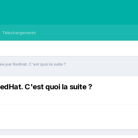
Téléchargements
ée par RedHat. C'est quoi la suite ?
dHat. C'est quoi la suite ?