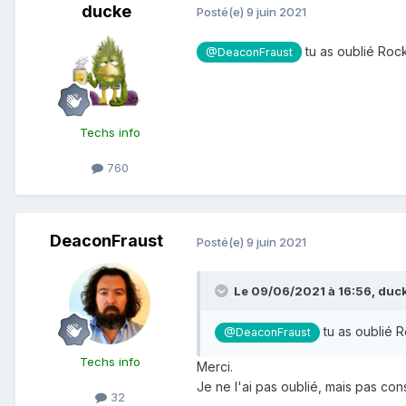
ducke
Posté(e)
9 juin 2021
tu as oublié Roc
@DeaconFraust
Techs info
760
DeaconFraust
Posté(e)
9 juin 2021
Le 09/06/2021 à 16:56,
duc
tu as oublié 
@DeaconFraust
Techs info
Merci.
Je ne l'ai pas oublié, mais pas con
32