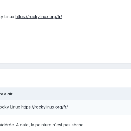
ky Linux
https://rockylinux.org/fr/
ke
a dit :
Rocky Linux
https://rockylinux.org/fr/
sidérée. A date, la peinture n'est pas sèche.