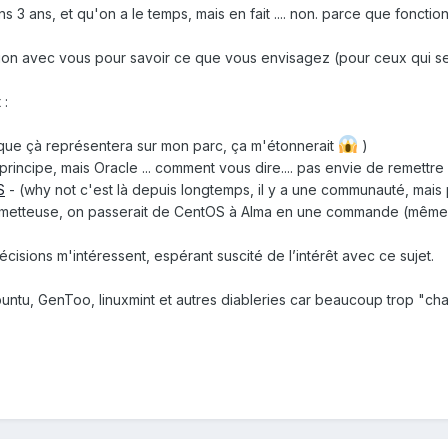
 3 ans, et qu'on a le temps, mais en fait .... non. parce que fonction l
sion avec vous pour savoir ce que vous envisagez (pour ceux qui se
 :
 que çà représentera sur mon parc, ça m'étonnerait
)
 principe, mais Oracle ... comment vous dire.... pas envie de remettr
S
- (why not c'est là depuis longtemps, il y a une communauté, mais
metteuse, on passerait de CentOS à Alma en une commande (même si 
écisions m'intéressent, espérant suscité de l’intérêt avec ce sujet.
Ubuntu, GenToo, linuxmint et autres diableries car beaucoup trop "chan