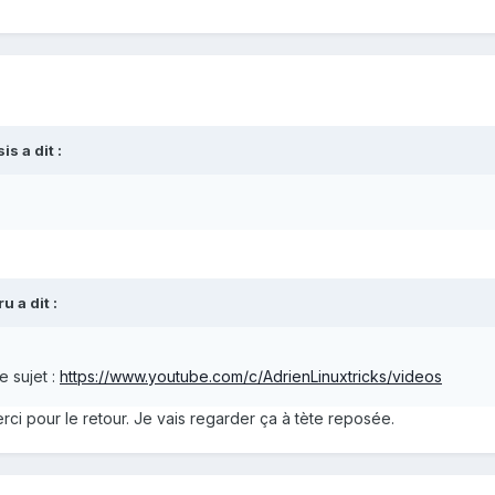
sis
a dit :
ru
a dit :
le sujet
:
https://www.youtube.com/c/AdrienLinuxtricks/videos
rci pour le retour. Je vais regarder ça à tète reposée.