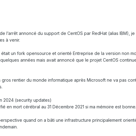
t de l’arrêt annoncé du support de CentOS par RedHat (alias IBM), 
s à venir.
 était un fork opensource et orienté Entreprise de la version non m
 quelques années mais avait annoncé que le projet CentOS continuer
s gros rentier du monde informatique après Microsoft ne va pas conti
s.
in 2024 (security updates)
nifié en mort cérébral au 31 Décembre 2021 si ma mémoire est bonne
spective quand on a bâti une infrastructure principalement orient
endemain.