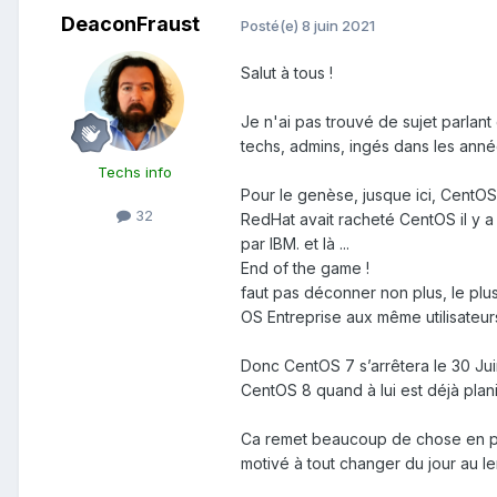
DeaconFraust
Posté(e)
8 juin 2021
Salut à tous !
Je n'ai pas trouvé de sujet parlan
techs, admins, ingés dans les année
Techs info
Pour le genèse, jusque ici, CentOS
32
RedHat avait racheté CentOS il y a
par IBM. et là ...
End of the game !
faut pas déconner non plus, le plu
OS Entreprise aux même utilisateur
Donc CentOS 7 s’arrêtera le 30 Ju
CentOS 8 quand à lui est déjà pla
Ca remet beaucoup de chose en per
motivé à tout changer du jour au l