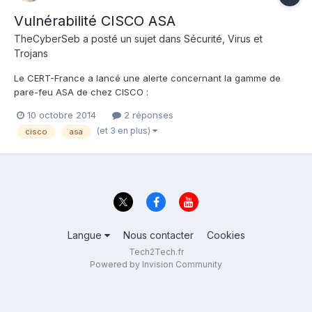
Vulnérabilité CISCO ASA
TheCyberSeb
a posté un sujet dans
Sécurité, Virus et
Trojans
Le CERT-France a lancé une alerte concernant la gamme de
pare-feu ASA de chez CISCO :
http://www.cert.ssi.gouv.fr/site/CERTFR-2014-AVI-410/CERTFR-
10 octobre 2014
2 réponses
2014-AVI-410.html Le problème avec Cisco, c'est que si tu as
(et 3 en plus)
cisco
asa
pas de contrat de service, tu n'a pas le droit de télécharger la
mise à jour en quest...
Langue
Nous contacter
Cookies
Tech2Tech.fr
Powered by Invision Community