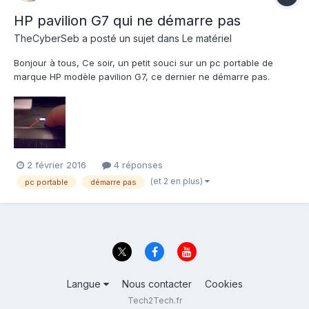
HP pavilion G7 qui ne démarre pas
TheCyberSeb
a posté un sujet dans
Le matériel
Bonjour à tous, Ce soir, un petit souci sur un pc portable de
marque HP modèle pavilion G7, ce dernier ne démarre pas.
Quand on appuie sur le bouton Power, celui ci fait une lumière
(au niveau de la LED power) puis rien... Test avec un autre
chargeur pareil (KO), Led de...
2 février 2016
4 réponses
(et 2 en plus)
pc portable
démarre pas
Langue
Nous contacter
Cookies
Tech2Tech.fr