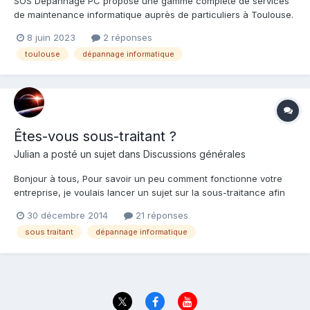
SOS Dépannage PC propose une gamme complète de services
de maintenance informatique auprès de particuliers à Toulouse.
Nous sommes situés aux Pradettes. Nous allons de la
8 juin 2023
2 réponses
maintenance préventive et de la réparation, à l'installation et à
toulouse
dépannage informatique
la configuration de matériel et de logiciels. Nous pouvons inte...
Êtes-vous sous-traitant ?
Julian
a posté un sujet dans
Discussions générales
Bonjour à tous, Pour savoir un peu comment fonctionne votre
entreprise, je voulais lancer un sujet sur la sous-traitance afin
de voir comment chacun fonctionne. Pour ma part je fais de la
30 décembre 2014
21 réponses
sous traitance depuis 2008, j'ai commencé avec pc pour les
sous traitant
dépannage informatique
nuls mais ça n'a pas duré longtemps et depuis j'...