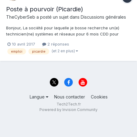
Poste à pourvoir (Picardie)
TheCyberSeb
a posté un sujet dans
Discussions générales
Bonjour, La société pour laquelle je bosse recherche un(e)
technicien(ne) systèmes et réseaux pour 6 mois CDD pour
remplacer une personne (ma collègue) qui part en congés
10 avril 2017
2 réponses
maternité. Le poste est à pourvoir en Picardie - (Hauts de
(et 2 en plus)
emploi
picardie
France) - Somme - à côté d'Amiens...
Langue
Nous contacter
Cookies
Tech2Tech.fr
Powered by Invision Community