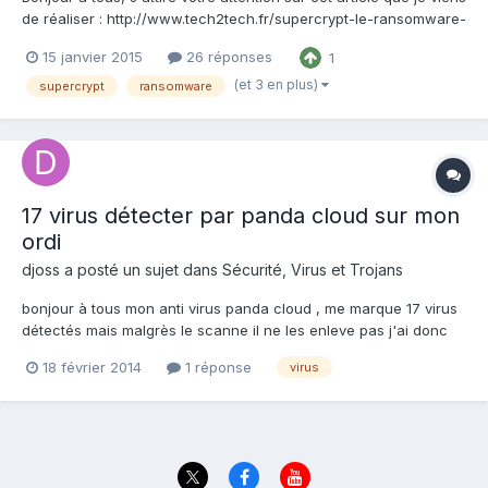
de réaliser : http://www.tech2tech.fr/supercrypt-le-ransomware-
gagne-la-france/ Cette attaque n'a pas pour le moment pas
15 janvier 2015
26 réponses
1
solution autre que de payer la rançon. Il est possible de
récupérer ses données, mais j'espère qu'u...
(et 3 en plus)
supercrypt
ransomware
17 virus détecter par panda cloud sur mon
ordi
djoss
a posté un sujet dans
Sécurité, Virus et Trojans
bonjour à tous mon anti virus panda cloud , me marque 17 virus
détectés mais malgrès le scanne il ne les enleve pas j'ai donc
toujour c'est 17 virus visiblement , j'ai contacter dépannage
18 février 2014
1 réponse
virus
Acer par chat mais leurs seul solution c'est réinstaler ou alt +
F10 je vais pas passé ma vie à ou changer d'ord...