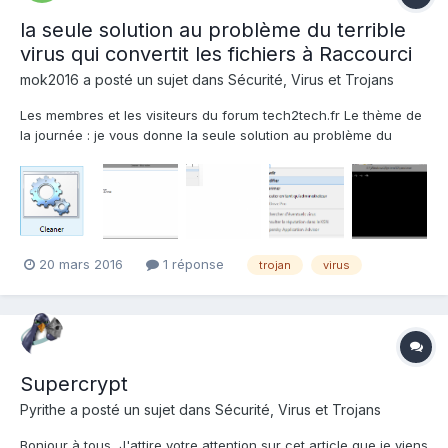
la seule solution au problème du terrible
virus qui convertit les fichiers à Raccourci
mok2016
a posté un sujet dans
Sécurité, Virus et Trojans
Les membres et les visiteurs du forum tech2tech.fr Le thème de
la journée : je vous donne la seule solution au problème du
terrible virus qui convertit les fichiers à Raccourci D'abord, vous
téléchargez le fichier suivant à partir du lien ci-dessous LIEN
SUPPRIME vous devrez cliq...
20 mars 2016
1 réponse
trojan
virus
Supercrypt
Pyrithe
a posté un sujet dans
Sécurité, Virus et Trojans
Bonjour à tous, J'attire votre attention sur cet article que je viens