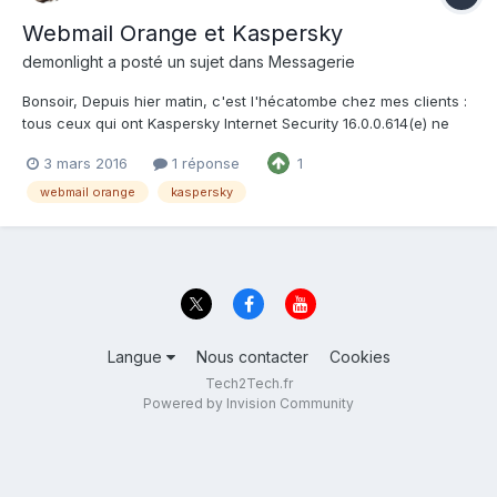
Webmail Orange et Kaspersky
demonlight
a posté un sujet dans
Messagerie
Bonsoir, Depuis hier matin, c'est l'hécatombe chez mes clients :
tous ceux qui ont Kaspersky Internet Security 16.0.0.614(e) ne
peuvent plus accéder au webmail d'Orange. On ne sait pas si
3 mars 2016
1 réponse
1
c'est Orange ou Kaspersky qui pose problème mais les deux
travaillent actuellement à une solution (d...
webmail orange
kaspersky
Langue
Nous contacter
Cookies
Tech2Tech.fr
Powered by Invision Community