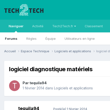
Naviguer
Activité
Tech2Tech.fr
Classement
Forums
Règles
Équipe
Utilisateurs en ligne
Accueil
Espace Technique
Logiciels et applications
logiciel 
logiciel diagnostique matériels
Par
tequila94
1 février 2014
dans
Logiciels et applications
tequila94
Posté(e)
1 février 2014