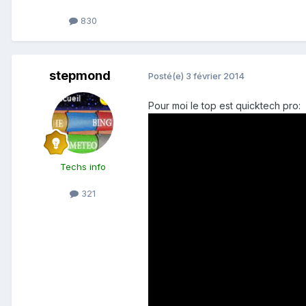
830
stepmond
Posté(e)
3 février 2014
Pour moi le top est quicktech pro:
Techs info
321