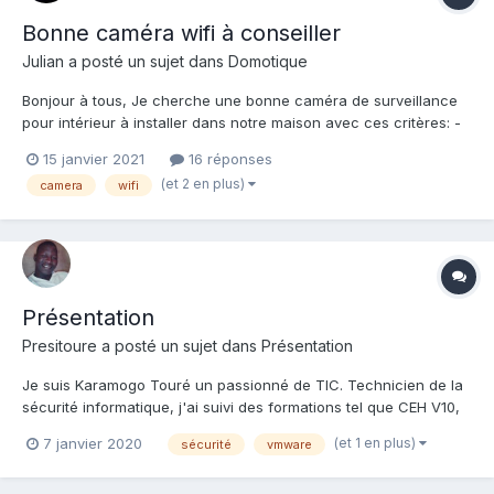
Bonne caméra wifi à conseiller
Julian
a posté un sujet dans
Domotique
Bonjour à tous, Je cherche une bonne caméra de surveillance
pour intérieur à installer dans notre maison avec ces critères: -
wifi - batterie (pas de caméra sur secteur) - infrarouge - haut
15 janvier 2021
16 réponses
parleur - application mobile pour surveiller depuis son
(et 2 en plus)
camera
wifi
smartphone...
Présentation
Presitoure
a posté un sujet dans
Présentation
Je suis Karamogo Touré un passionné de TIC. Technicien de la
sécurité informatique, j'ai suivi des formations tel que CEH V10,
CEHv9, CCNA, CISCO CCENT, CCNA, HACKING GSM, HACKING...
(et 1 en plus)
7 janvier 2020
sécurité
vmware
L'administeur du chaîne télégram https://t.me/megaliens Profil
Twitter : https://www.twitter.com/tourebadev