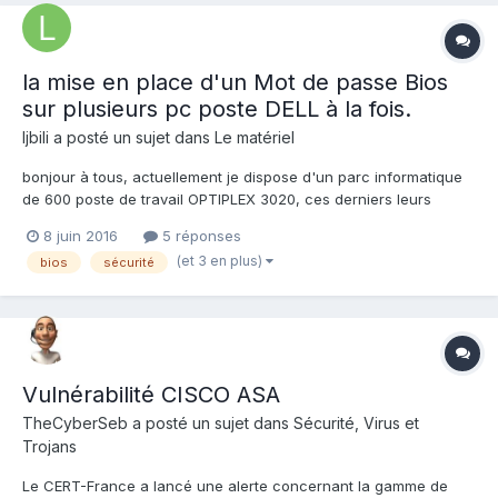
la mise en place d'un Mot de passe Bios
sur plusieurs pc poste DELL à la fois.
ljbili
a posté un sujet dans
Le matériel
bonjour à tous, actuellement je dispose d'un parc informatique
de 600 poste de travail OPTIPLEX 3020, ces derniers leurs
accès bios n'est pas protéger avec un mot de passe,
8 juin 2016
5 réponses
connaissez vous comment puis-je centraliser la mise en place
(et 3 en plus)
bios
sécurité
d'un mot de passe bios sur ces poste de travail d'une façon
ce...
Vulnérabilité CISCO ASA
TheCyberSeb
a posté un sujet dans
Sécurité, Virus et
Trojans
Le CERT-France a lancé une alerte concernant la gamme de