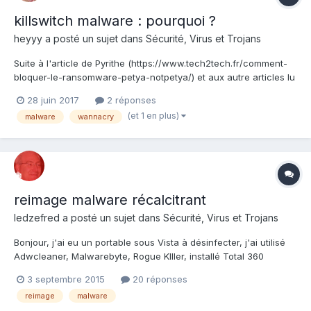
killswitch malware : pourquoi ?
heyyy
a posté un sujet dans
Sécurité, Virus et Trojans
Suite à l'article de Pyrithe (https://www.tech2tech.fr/comment-
bloquer-le-ransomware-petya-notpetya/) et aux autre articles lu
précédemment sur le web à l'époque de Wannacry, je me
28 juin 2017
2 réponses
demandais quel intérêt avait leur(s) créateur(s) à mettre en
(et 1 en plus)
malware
wannacry
place un dispositif de "killswitch"... Des idé...
reimage malware récalcitrant
ledzefred
a posté un sujet dans
Sécurité, Virus et Trojans
Bonjour, j'ai eu un portable sous Vista à désinfecter, j'ai utilisé
Adwcleaner, Malwarebyte, Rogue KIller, installé Total 360
Security, fait un scann complet, installé et utilisé Glary Utilities ...
3 septembre 2015
20 réponses
Passé une nouvelle fois Adw et Malw ... J'ai donc éliminé tout un
reimage
malware
tas de cochonneries ! Mais il...