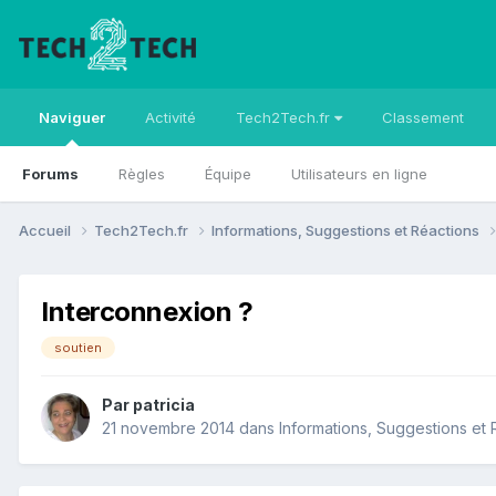
Naviguer
Activité
Tech2Tech.fr
Classement
Forums
Règles
Équipe
Utilisateurs en ligne
Accueil
Tech2Tech.fr
Informations, Suggestions et Réactions
Interconnexion ?
soutien
Par
patricia
21 novembre 2014
dans
Informations, Suggestions et 