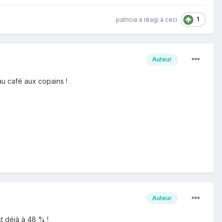
1
patricia
a réagi à ceci
Auteur
au café aux copains !
Auteur
t déjà à 48 % !