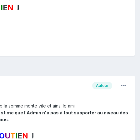
T
I
E
N
!
Auteur
a somme monte vite et ainsi le ami.
estime que l'Admin n'a pas à tout supporter au niveau des
ous.
O
U
T
I
E
N
!