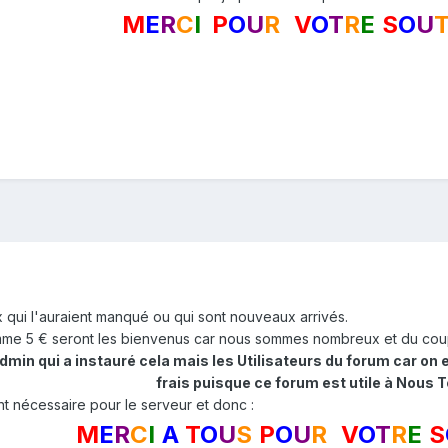
M
E
R
C
I
P
O
U
R
V
O
T
R
E
S
O
U
 qui l'auraient manqué ou qui sont nouveaux arrivés.
e 5 € seront les bienvenus car nous sommes nombreux et du coup l
Admin qui a instauré cela mais les
U
tilisateurs du forum car on 
frais puisque ce forum est utile à Nous T
t nécessaire pour le serveur et donc :
M
E
R
C
I
A
T
O
U
S
P
O
U
R
V
O
T
R
E
S