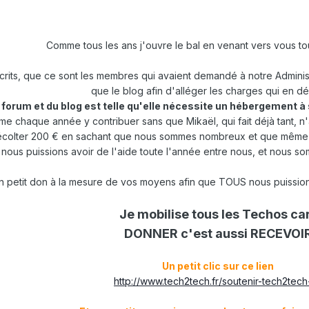
Comme tous les ans j'ouvre le bal en venant vers vous tou
rits, que ce sont les membres qui avaient demandé à notre Administr
que le blog afin d'alléger les charges qui en dé
e forum et du blog est telle qu'elle nécessite un hébergement à 
chaque année y contribuer sans que Mikaël, qui fait déjà tant, n'ai
 récolter 200 € en sachant que nous sommes nombreux et que même s
nous puissions avoir de l'aide toute l'année entre nous, et nous 
n petit don à la mesure de vos moyens afin que TOUS nous puission
Je mobilise tous les Techos car
DONNER c'est aussi RECEVOI
Un petit clic sur ce lien
http://www.tech2tech.fr/soutenir-tech2tech-