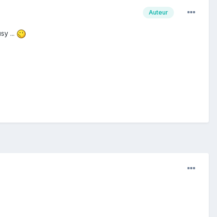
Auteur
sy ...