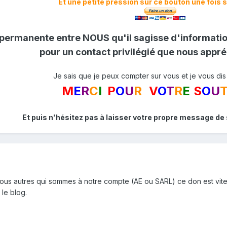
Et une petite pression sur ce bouton une fois s
permanente entre NOUS qu'il sagisse d'information
pour un contact privilégié que nous appr
Je sais que je peux compter sur vous et je vous dis
M
E
R
C
I
P
O
U
R
V
O
T
R
E
S
O
U
Et puis n'hésitez pas à laisser votre propre message de 
r nous autres qui sommes à notre compte (AE ou SARL) ce don est vite
 le blog.