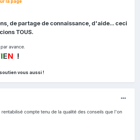
ur la page
s, de partage de connaissance, d'aide... ceci
écions
TOUS
.
 par avance.
T
I
E
N
!
soutien vous aussi !
 rentabilisé compte tenu de la qualité des conseils que l'on