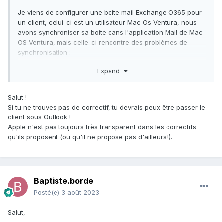
Je viens de configurer une boite mail Exchange O365 pour
un client, celui-ci est un utilisateur Mac Os Ventura, nous
avons synchroniser sa boite dans l'application Mail de Mac
OS Ventura, mais celle-ci rencontre des problèmes de
synchronisation :
Mail envoyé mais toujours dans la boite brouillon
Expand
Il y a eu des problèmes de synchronisations de calendrier
Salut !
Exchange lors de la sortie de Mac OS Ventura, je ne trouve
Si tu ne trouves pas de correctif, tu devrais peux être passer le
pas de post indiquant un correctif de la part d'Apple.
client sous Outlook !
Avez-vous rencontré ce même problème chez l'un de vos
Apple n'est pas toujours très transparent dans les correctifs
clients ?
qu'ils proposent (ou qu'il ne propose pas d'ailleurs !).
Merci par avance.
Baptiste.borde
Posté(e)
3 août 2023
Salut,