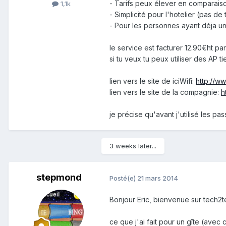
- Tarifs peux élever en comparaiso
1,1k
- Simplicité pour l'hotelier (pas de
- Pour les personnes ayant déja un c
le service est facturer 12.90€ht p
si tu veux tu peux utiliser des AP 
lien vers le site de iciWifi:
http://ww
lien vers le site de la compagnie:
h
je précise qu'avant j'utilisé les pa
3 weeks later...
stepmond
Posté(e)
21 mars 2014
Bonjour Eric, bienvenue sur tech2te
ce que j'ai fait pour un gîte (avec 