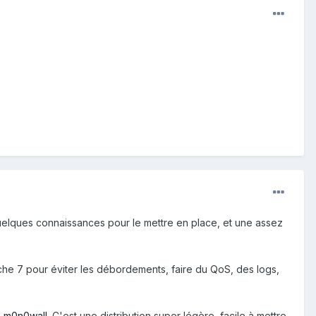
t quelques connaissances pour le mettre en place, et une assez
couche 7 pour éviter les débordements, faire du QoS, des logs,
:
m0n0wall
. C'est une distribution super légère, facile à mettre