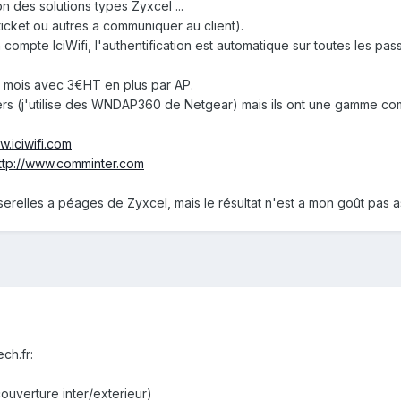
n des solutions types Zyxcel ...
 ticket ou autres a communiquer au client).
ompte IciWifi, l'authentification est automatique sur toutes les pass
ar mois avec 3€HT en plus par AP.
tiers (j'utilise des WNDAP360 de Netgear) mais ils ont une gamme com
w.iciwifi.com
ttp://www.comminter.com
sserelles a péages de Zyxcel, mais le résultat n'est a mon goût pas a
ch.fr:
couverture inter/exterieur)