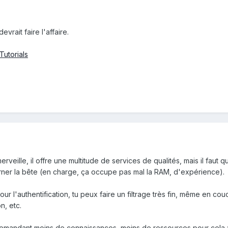
vrait faire l'affaire.
Tutorials
erveille, il offre une multitude de services de qualités, mais il fau
rner la bête (en charge, ça occupe pas mal la RAM, d'expérience).
 pour l'authentification, tu peux faire un filtrage très fin, même en 
n, etc.
t demandant moins de connaissances, moins de ressources pour cela 