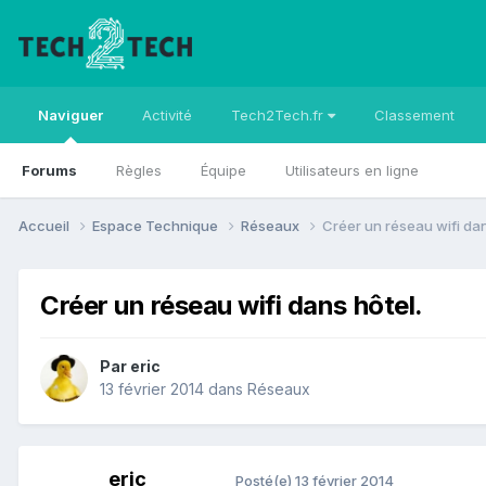
Naviguer
Activité
Tech2Tech.fr
Classement
Forums
Règles
Équipe
Utilisateurs en ligne
Accueil
Espace Technique
Réseaux
Créer un réseau wifi dan
Créer un réseau wifi dans hôtel.
Par
eric
13 février 2014
dans
Réseaux
eric
Posté(e)
13 février 2014