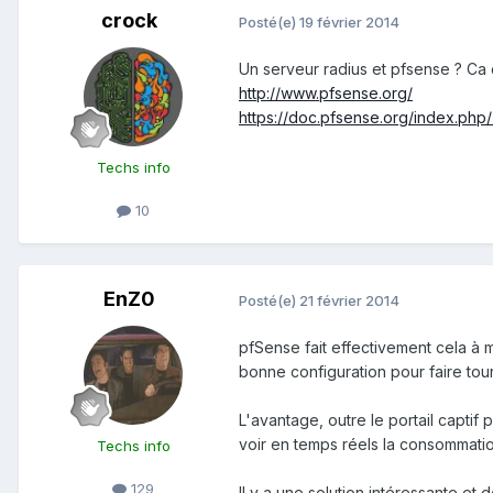
crock
Posté(e)
19 février 2014
Un serveur radius et pfsense ? Ca de
http://www.pfsense.org/
https://doc.pfsense.org/index.php/
Techs info
10
EnZ0
Posté(e)
21 février 2014
pfSense fait effectivement cela à m
bonne configuration pour faire tou
L'avantage, outre le portail captif
voir en temps réels la consommatio
Techs info
129
Il y a une solution intéressante e