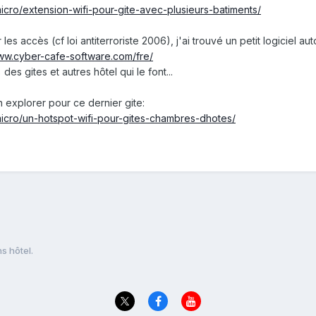
micro/extension-wifi-pour-gite-avec-plusieurs-batiments/
 les accès (cf loi antiterroriste 2006), j'ai trouvé un petit logiciel 
www.cyber-cafe-software.com/fre/
 des gites et autres hôtel qui le font...
n explorer pour ce dernier gite:
-micro/un-hotspot-wifi-pour-gites-chambres-dhotes/
s hôtel.