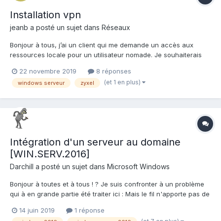
Installation vpn
jeanb
a posté un sujet dans
Réseaux
Bonjour à tous, j’ai un client qui me demande un accès aux
ressources locale pour un utilisateur nomade. Je souhaiterais
mettre en place un vpn mais je l’ai déjà fait une fois en cours
22 novembre 2019
8 réponses
mais la configuration est différente. L’entreprise dispose d’une
(et 1 en plus)
windows serveur
zyxel
connexion fibre Orange buisness, d’un pare-fe...
Intégration d'un serveur au domaine
[WIN.SERV.2016]
Darchill
a posté un sujet dans
Microsoft Windows
Bonjour à toutes et à tous ! ? Je suis confronter à un problème
qui à en grande partie été traiter ici : Mais le fil n'apporte pas de
solution à mon cas, et je commence à désespérer. Donc en gros
14 juin 2019
1 réponse
j'ai une architecture (plutôt simple) simulé sous gns3 dont voici