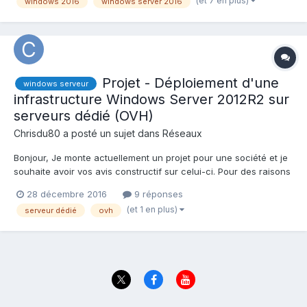
(et 7 en plus)
windows 2016
windows server 2016
le schéma et l...
Projet - Déploiement d'une
windows serveur
infrastructure Windows Server 2012R2 sur
serveurs dédié (OVH)
Chrisdu80
a posté un sujet dans
Réseaux
Bonjour, Je monte actuellement un projet pour une société et je
souhaite avoir vos avis constructif sur celui-ci. Pour des raisons
de confidentialités je donnerai des noms bidons. Mon premier
28 décembre 2016
9 réponses
serveur est un serveur dédié sur lequel j'aurai un Active
(et 1 en plus)
serveur dédié
ovh
directory (monAD.com) sur Windows 2...