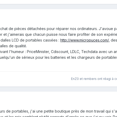
chat de pièces détachées pour réparer nos ordinateurs. J'avoue p
er et j'aimerais que chacun puisse nous faire profiter de son expéri
s dalles LCD de portables cassées :
http://www.micropuces.com/,
des
lles de qualité.
uivant l'humeur : PriceMinister, Cdiscount, LDLC, Techdata avec un ami
uelqu'un de sérieux pour les batteries et les chargeurs de portables
EnZ0
et
rembers
ont réagi à c
rs de portables, j'ai une petite boutique près de mon travail qui s'
ieux et les prix semblent plutôt corrects d'après ce que j'ai pu voir. P