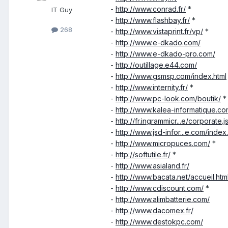
-
http://www.conrad.fr/
*
IT Guy
-
http://www.flashbay.fr/
*
268
-
http://www.vistaprint.fr/vp/
*
-
http://www.e-dkado.com/
-
http://www.e-dkado-pro.com/
-
http://outillage.e44.com/
-
http://www.gsmsp.com/index.html
-
http://www.internity.fr/
*
-
http://www.pc-look.com/boutik/
*
-
http://www.kalea-informatique.co
-
http://fr.ingrammicr...e/corporate.j
-
http://www.jsd-infor...e.com/index
-
http://www.micropuces.com/
*
-
http://softutile.fr/
*
-
http://www.asialand.fr/
-
http://www.bacata.net/accueil.htm
-
http://www.cdiscount.com/
*
-
http://www.alimbatterie.com/
-
http://www.dacomex.fr/
-
http://www.destokpc.com/