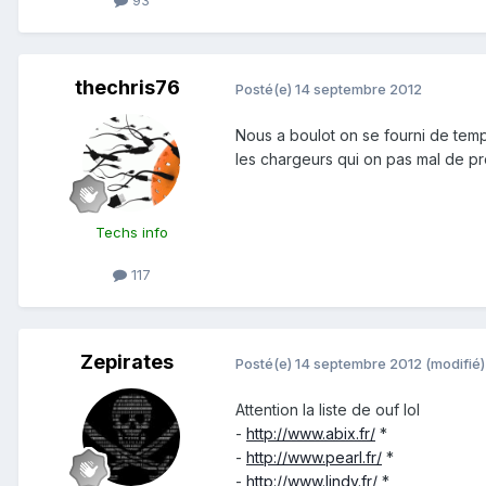
93
thechris76
Posté(e)
14 septembre 2012
Nous a boulot on se fourni de tem
les chargeurs qui on pas mal de pro
Techs info
117
Zepirates
Posté(e)
14 septembre 2012
(modifié)
Attention la liste de ouf lol
-
http://www.abix.fr/
*
-
http://www.pearl.fr/
*
-
http://www.lindy.fr/
*