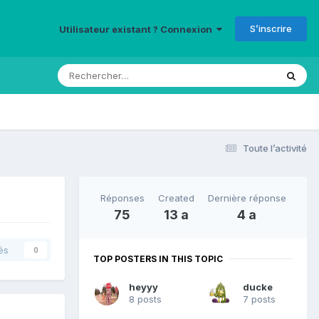
S’inscrire
Utilisateur existant ? Connexion
Toute l’activité
Réponses
Created
Dernière réponse
75
13 a
4 a
és
0
TOP POSTERS IN THIS TOPIC
heyyy
ducke
8 posts
7 posts