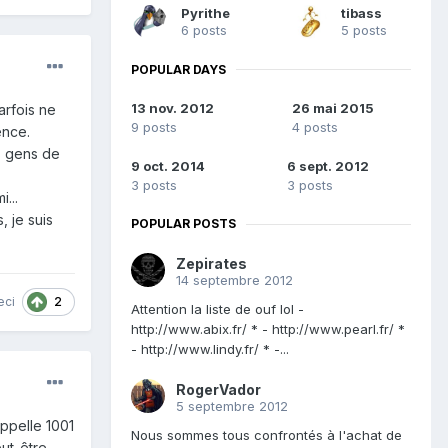
Pyrithe
tibass
6 posts
5 posts
POPULAR DAYS
13 nov. 2012
26 mai 2015
arfois ne
9 posts
4 posts
ence.
 gens de
9 oct. 2014
6 sept. 2012
3 posts
3 posts
...
, je suis
POPULAR POSTS
Zepirates
14 septembre 2012
2
eci
Attention la liste de ouf lol -
http://www.abix.fr/ * - http://www.pearl.fr/ *
- http://www.lindy.fr/ * -...
RogerVador
5 septembre 2012
appelle 1001
Nous sommes tous confrontés à l'achat de
eut-être