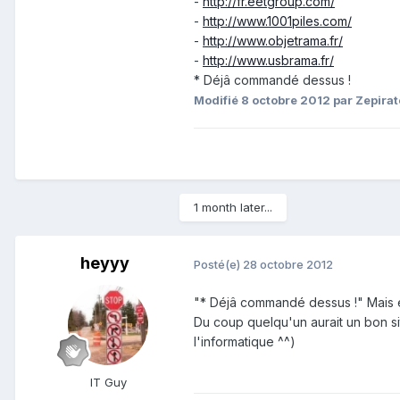
-
http://fr.eetgroup.com/
-
http://www.1001piles.com/
-
http://www.objetrama.fr/
-
http://www.usbrama.fr/
* Déjâ commandé dessus !
Modifié
8 octobre 2012
par Zepirat
1 month later...
heyyy
Posté(e)
28 octobre 2012
"* Déjâ commandé dessus !" Mais 
Du coup quelqu'un aurait un bon sit
l'informatique ^^)
IT Guy