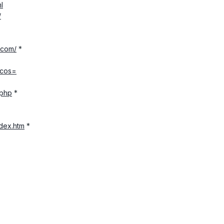
ml
/
.com/
*
&cos=
.php
*
dex.htm
*