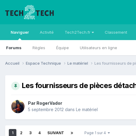
Naviguer
Activité
Tech2Tech.fr
Classement
Forums
Règles
Équipe
Utilisateurs en ligne
Accueil
Espace Technique
Le matériel
Les fournisseurs de 
Les fournisseurs de pièces détac
Par
RogerVador
5 septembre 2012
dans
Le matériel
1
2
3
4
SUIVANT
Page 1 sur 4