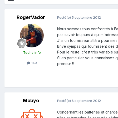
RogerVador
Posté(e)
5 septembre 2012
Nous sommes tous confrontés à l'a
pas savoir toujours à qui m'adress
J'ai un fournisseur attitré pour me
Brive sympas qui fournissent des da
Pour le reste, c'est très variable s
Techs info
Si en particulier vous connaissez q
140
preneur !!
Mobyo
Posté(e)
6 septembre 2012
Concernant les batteries et chargeu
piles et batteries. Ils sont très sér