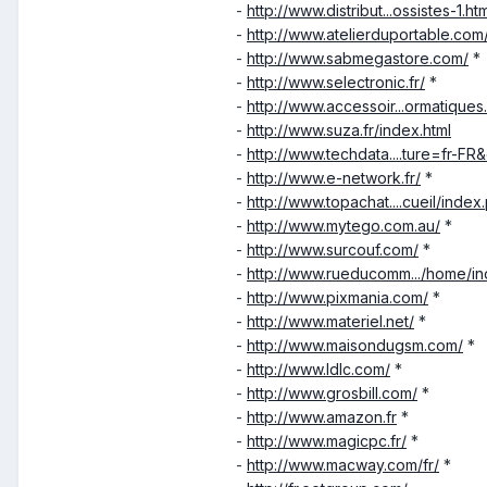
-
http://www.distribut...ossistes-1.ht
-
http://www.atelierduportable.com
-
http://www.sabmegastore.com/
*
-
http://www.selectronic.fr/
*
-
http://www.accessoir...ormatiques
-
http://www.suza.fr/index.html
-
http://www.techdata....ture=fr-FR
-
http://www.e-network.fr/
*
-
http://www.topachat....cueil/index
-
http://www.mytego.com.au/
*
-
http://www.surcouf.com/
*
-
http://www.rueducomm.../home/in
-
http://www.pixmania.com/
*
-
http://www.materiel.net/
*
-
http://www.maisondugsm.com/
*
-
http://www.ldlc.com/
*
-
http://www.grosbill.com/
*
-
http://www.amazon.fr
*
-
http://www.magicpc.fr/
*
-
http://www.macway.com/fr/
*