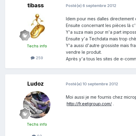
tibass
Posté(e)
6 septembre 2012
Idem pour mes dalles directement 
Ensuite concernant les pièces là c'
Y'a suza mais pour m'a part impos
Ensuite y'a Techdata mais trop chè
Y'a aussi d'autre grossiste mais f
Techs info
vendre le produit.
259
Après y'a tous les sites de e-comm
Ludoz
Posté(e)
10 septembre 2012
Moi aussi je me fournis chez microp
:
http://fr.eetgroup.com/
.
Techs info