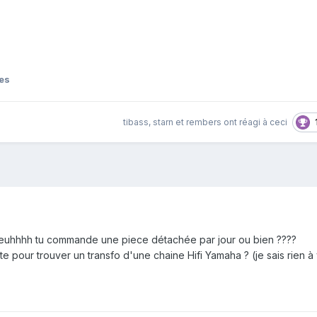
es
tibass
,
starn
et
rembers
ont réagi à ceci
euhhhh tu commande une piece détachée par jour ou bien ????
e pour trouver un transfo d'une chaine Hifi Yamaha ? (je sais rien à