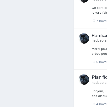
Ce sont de
je vais f
7 nove
Planifi
hacbao
a
Merci pour
prévu pou
5 nove
Planif
hacbao
a
Bonjour, 
des disqu
4 nove