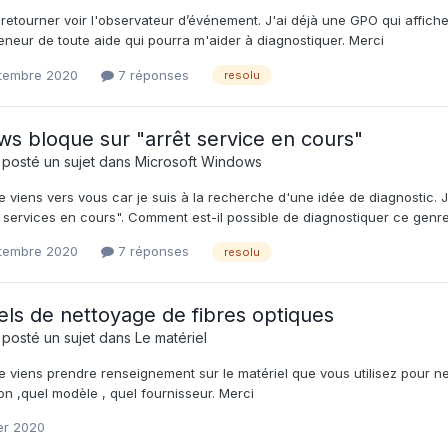
s retourner voir l'observateur d’événement. J'ai déjà une GPO qui affi
eneur de toute aide qui pourra m'aider à diagnostiquer. Merci
tembre 2020
7 réponses
resolu
s bloque sur "arrêt service en cours"
 posté un sujet dans
Microsoft Windows
e viens vers vous car je suis à la recherche d'une idée de diagnostic. J'
s services en cours". Comment est-il possible de diagnostiquer ce genr
tembre 2020
7 réponses
resolu
els de nettoyage de fibres optiques
 posté un sujet dans
Le matériel
e viens prendre renseignement sur le matériel que vous utilisez pour n
on ,quel modèle , quel fournisseur. Merci
er 2020