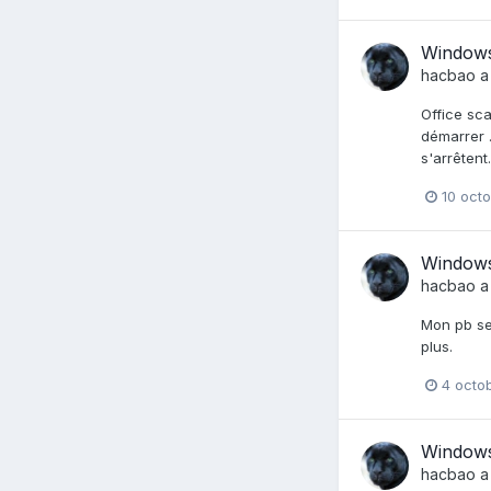
Windows
hacbao
a
Office sca
démarrer .
s'arrêtent.
10 oct
Windows
hacbao
a
Mon pb sem
plus.
4 octo
Windows
hacbao
a