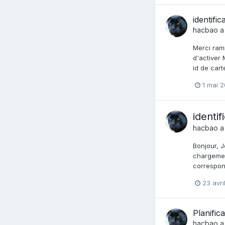
identifi
hacbao
a
Merci rami
d'activer 
id de cart
1 mai 2
identi
hacbao
a
Bonjour, 
chargemen
correspon
23 avri
Planifi
hacbao
a