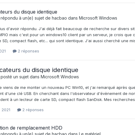
cateurs du disque identique
 répondu à un(e) sujet de
hacbao
dans
Microsoft Windows
us d'avoir répondu. J'ai déjà fait beaucoup de recherche sur divers sit
MPIO mais c'est pour un windows10 client par un serveur, je crois que ce
e SD, compact flash, etc... qui sont identique. J'ai aussi cherché une m
021
2 réponses
ficateurs du disque identique
 posté un sujet dans
Microsoft Windows
Je viens de me monter un nouveau PC Win10, et j'ai remarqué après quel
t d'une clé USB. En cherchant dans l'observateur d'évènement de nom
dent à un lecteur de carte SD, compact flash SanDisk. Mes recherches i
l 2021
2 réponses
cation de remplacement HDD
 répondu à un(e) sujet de
hacbao
dans
Le matériel