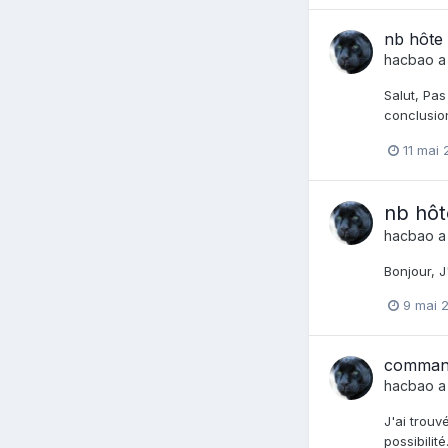
nb hôte 
hacbao
a
Salut, Pas
conclusio
11 mai 
nb hôt
hacbao
a
Bonjour, J
9 mai 
commande
hacbao
a
J'ai trouv
possibilit