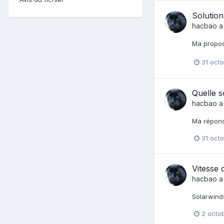
Solution
hacbao
a
Ma propos
31 oct
Quelle s
hacbao
a
Ma réponse
31 oct
Vitesse 
hacbao
a
Solarwinds
2 octo