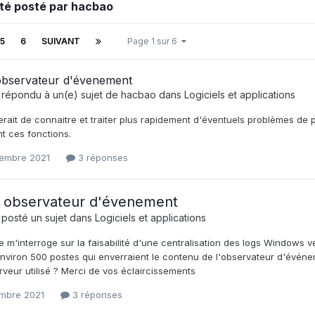
été posté par hacbao
5
6
SUIVANT
Page 1 sur 6
observateur d'évenement
 répondu à un(e) sujet de
hacbao
dans
Logiciels et applications
serait de connaitre et traiter plus rapidement d'éventuels problèmes de p
t ces fonctions.
embre 2021
3 réponses
 observateur d'évenement
 posté un sujet dans
Logiciels et applications
e m'interroge sur la faisabilité d'une centralisation des logs Windows v
environ 500 postes qui enverraient le contenu de l'observateur d'événe
erveur utilisé ? Merci de vos éclaircissements
mbre 2021
3 réponses