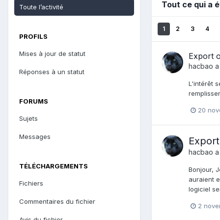
Tout ce qui a 
Toute l’activité
1
2
3
4
PROFILS
Mises à jour de statut
Export 
hacbao
a
Réponses à un statut
L'intérêt 
remplissen
FORUMS
20 nov
Sujets
Messages
Export
hacbao
a
TÉLÉCHARGEMENTS
Bonjour, J
auraient 
Fichiers
logiciel s
Commentaires du fichier
2 nove
Avis du fichier