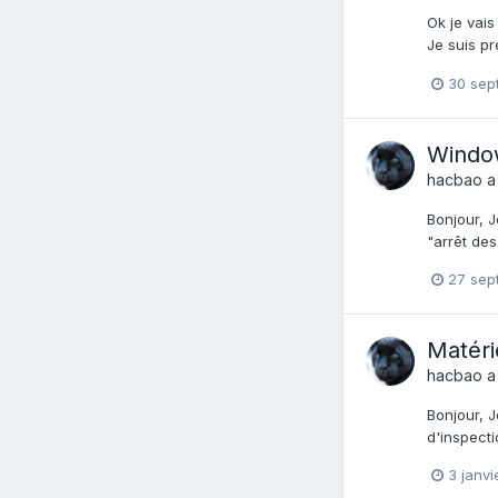
Ok je vai
Je suis pr
30 sep
Window
hacbao
a
Bonjour, J
"arrêt de
27 sep
Matéri
hacbao
a
Bonjour, J
d'inspecti
3 janvi