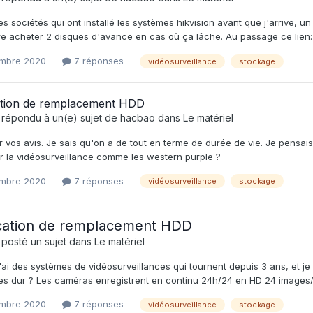
s sociétés qui ont installé les systèmes hikvision avant que j'arrive,
aire acheter 2 disques d'avance en cas où ça lâche. Au passage ce lie
mbre 2020
7 réponses
vidéosurveillance
stockage
cation de remplacement HDD
 répondu à un(e) sujet de
hacbao
dans
Le matériel
 vos avis. Je sais qu'on a de tout en terme de durée de vie. Je pensais
r la vidéosurveillance comme les western purple ?
mbre 2020
7 réponses
vidéosurveillance
stockage
ication de remplacement HDD
 posté un sujet dans
Le matériel
J'ai des systèmes de vidéosurveillances qui tournent depuis 3 ans, et 
es dur ? Les caméras enregistrent en continu 24h/24 en HD 24 images
mbre 2020
7 réponses
vidéosurveillance
stockage