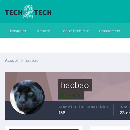
Naviguer
Activité
Tech2Tech.fr
Classement
Accueil
hacbao
hacbao
Techs info
COMPTEUR DE CONTENUS
INSC
156
23 d