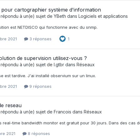
 pour cartographier système d'information
 répondu à un(e) sujet de
YBeth
dans
Logiciels et applications
ition est NETDISCO qui fonctionne avec du snmp.
obre 2021
3 réponses
1
olution de supervision utilisez-vous ?
 répondu à un(e) sujet de
l.gtbr
dans
Réseaux
 est tardive. J'ai installé observium sur un linux.
obre 2021
9 réponses
de reseau
 répondu à un(e) sujet de
Francois
dans
Réseaux
 real-time bandwidth monitor est gratuit pour 30 jours. Dans des cas de 
bre 2021
8 réponses