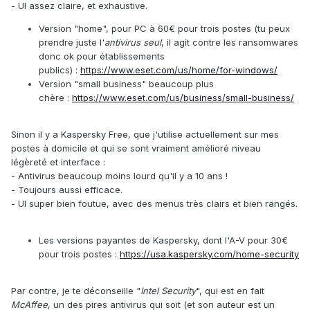
- UI assez claire, et exhaustive.
Version "home", pour PC à 60€ pour trois postes (tu peux
prendre juste l'
antivirus seul
, il agit contre les ransomwares
donc ok pour établissements
publics) :
https://www.eset.com/us/home/for-windows/
Version "small business" beaucoup plus
chère :
https://www.eset.com/us/business/small-business/
Sinon il y a Kaspersky Free, que j'utilise actuellement sur mes
postes à domicile et qui se sont vraiment amélioré niveau
légèreté et interface
:
- Antivirus beaucoup moins lourd qu'il y a 10 ans !
- Toujours aussi efficace.
- UI super bien foutue, avec des menus très clairs et bien rangés.
Les versions payantes de Kaspersky, dont l'A-V pour 30€
pour trois postes :
https://usa.kaspersky.com/home-security
Par contre, je te déconseille "
Intel Security
", qui est en fait
McAffee
, un des pires antivirus qui soit (et son auteur est un