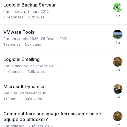
Logiciel Backup Serveur
Par
mrclean
,
3 mars 2019
7
réponses
2,7k
vues
VMware Tools
Par
christophe2836
,
25 février 2019
1
réponse
1,5k
vues
Logiciel Emailing
Par
snakedav
,
27 janvier 2019
4
réponses
5,8k
vues
Microsoft Dynamics
Par
jufa
,
20 février 2019
1
réponse
3,8k
vues
Comment faire une image Acronis avec un pc
équipé de bitlocker?
Par
admseb
,
12 février 2019