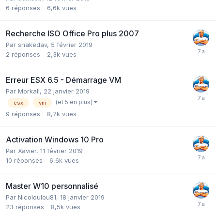
6
réponses
6,6k
vues
Recherche ISO Office Pro plus 2007
Par
snakedav
,
5 février 2019
2
réponses
2,3k
vues
Erreur ESX 6.5 - Démarrage VM
Par
Morkall
,
22 janvier 2019
(et 5 en plus)
esx
vm
9
réponses
8,7k
vues
Activation Windows 10 Pro
Par
Xavier
,
11 février 2019
10
réponses
6,6k
vues
Master W10 personnalisé
Par
Nicoloulou81
,
18 janvier 2019
23
réponses
8,5k
vues