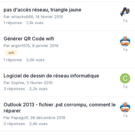
pas d'accès réseau, triangle jaune
Par
whacks666
,
14 février 2019
1
réponse
1,3k
vues
Générer QR Code wifi
Par
argon1515
,
8 janvier 2019
wifi
1
réponse
2,6k
vues
Logiciel de dessin de réseau informatique
Par
Sophie
,
3 février 2019
3
réponses
2,2k
vues
Outlook 2013 - fichier .pst corrompu, comment le
réparer
Par
Papagolf
,
28 décembre 2018
2
réponses
2,4k
vues