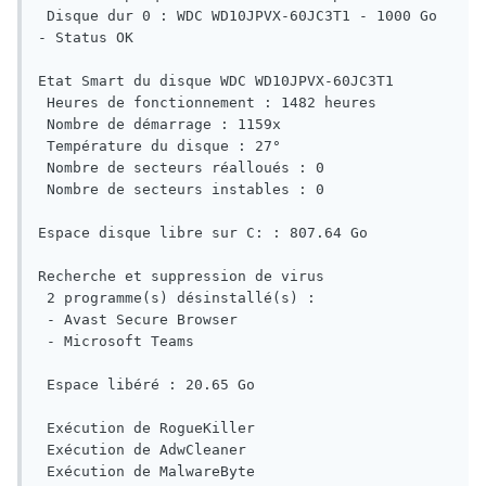
 Disque dur 0 : WDC WD10JPVX-60JC3T1 - 1000 Go 
- Status OK

Etat Smart du disque WDC WD10JPVX-60JC3T1

 Heures de fonctionnement : 1482 heures

 Nombre de démarrage : 1159x

 Température du disque : 27°

 Nombre de secteurs réalloués : 0

 Nombre de secteurs instables : 0

Espace disque libre sur C: : 807.64 Go

Recherche et suppression de virus

 2 programme(s) désinstallé(s) : 

 - Avast Secure Browser

 - Microsoft Teams

 Espace libéré : 20.65 Go

 Exécution de RogueKiller

 Exécution de AdwCleaner

 Exécution de MalwareByte
