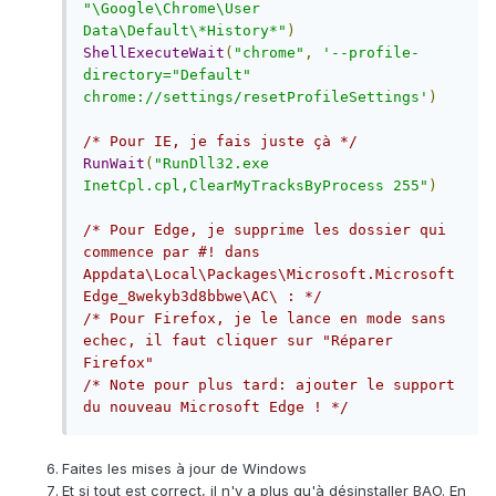
"\Google\Chrome\User 
Data\Default\*History*"
)
ShellExecuteWait
(
"chrome"
,
'--profile-
directory="Default" 
chrome://settings/resetProfileSettings'
)
/* Pour IE, je fais juste çà */
RunWait
(
"RunDll32.exe 
InetCpl.cpl,ClearMyTracksByProcess 255"
)
/* Pour Edge, je supprime les dossier qui 
commence par #! dans 
Appdata\Local\Packages\Microsoft.Microsoft
Edge_8wekyb3d8bbwe\AC\ : */
/* Pour Firefox, je le lance en mode sans 
echec, il faut cliquer sur "Réparer 
Firefox"

/* Note pour plus tard: ajouter le support 
du nouveau Microsoft Edge ! */
Faites les mises à jour de Windows
Et si tout est correct, il n'y a plus qu'à désinstaller BAO. En