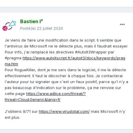
Bastien I²
Posté(e)
22 juillet 2020
Je viens de faire une modification dans le script. Il semble que
l'antivirus de Microsoft ne le détecte plus, mais il faudrait essayer.
Pour info, j'ai remplacé les directives #AutoIt3Wrapper par
#pragma
https://www.autoitscript.fr/autoit3/docs/keywords/prag
ma.htm
Pour RogueKiller, dont je me sers dans le logiciel, il me le détecte
effectivement. Il faut le décocher à chaque fois. Je contacterai
l'auteur pour lui signaler que c'est un faux positif, parce qu'l n'y a
pas beaucoup d'indication sur le problème, ça me renvoie sur
cette page
https://www.adlice.com/threat/?
threat=Cloud.Generic&lang=fr
J'obtiens 9/71 sur
https://www.virustotal.com/
mais Microsoft n'y
est plus.