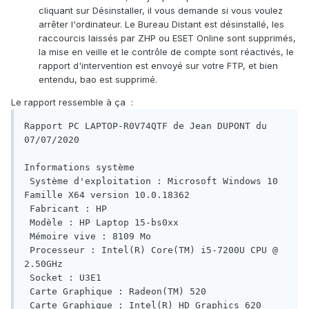
cliquant sur Désinstaller, il vous demande si vous voulez
arrêter l'ordinateur. Le Bureau Distant est désinstallé, les
raccourcis laissés par ZHP ou ESET Online sont supprimés,
la mise en veille et le contrôle de compte sont réactivés, le
rapport d'intervention est envoyé sur votre FTP, et bien
entendu, bao est supprimé.
Le rapport ressemble à ça
:
Rapport PC LAPTOP-R0V74QTF de Jean DUPONT du 
07/07/2020

Informations système

 Système d'exploitation : Microsoft Windows 10 
Famille X64 version 10.0.18362

 Fabricant : HP

 Modèle : HP Laptop 15-bs0xx

 Mémoire vive : 8109 Mo

 Processeur : Intel(R) Core(TM) i5-7200U CPU @ 
2.50GHz

 Socket : U3E1

 Carte Graphique : Radeon(TM) 520

 Carte Graphique : Intel(R) HD Graphics 620
