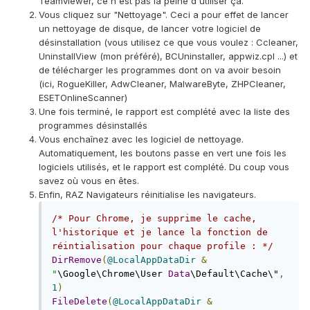
Teamviewer, ce n'est pas la peine d'utiliser ça.
Vous cliquez sur "Nettoyage". Ceci a pour effet de lancer
un nettoyage de disque, de lancer votre logiciel de
désinstallation (vous utilisez ce que vous voulez : Ccleaner,
UninstallView (mon préféré), BCUninstaller, appwiz.cpl ...) et
de télécharger les programmes dont on va avoir besoin
(ici, RogueKiller, AdwCleaner, MalwareByte, ZHPCleaner,
ESETOnlineScanner)
Une fois terminé, le rapport est complété avec la liste des
programmes désinstallés
Vous enchaînez avec les logiciel de nettoyage.
Automatiquement, les boutons passe en vert une fois les
logiciels utilisés, et le rapport est complété. Du coup vous
savez où vous en êtes.
Enfin, RAZ Navigateurs réinitialise les navigateurs.
/* Pour Chrome, je supprime le cache, 
l'historique et je lance la fonction de 
réintialisation pour chaque profile : */
DirRemove
(
@LocalAppDataDir
&
"
\Google\Chrome\User 
Data
\Default\Cache\"
,
1
)
FileDelete
(
@LocalAppDataDir
&