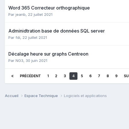
Word 365 Correcteur orthographique
Par
jeanb
,
22 juillet 2021
Adminidtration base de données SQL server
Par
fdi
,
22 juillet 2021
Décalage heure sur graphs Centreon
Par
NG3
,
30 juin 2021
PRÉCÉDENT
1
2
3
4
5
6
7
8
9
SU
Accueil
Espace Technique
Logiciels et applications