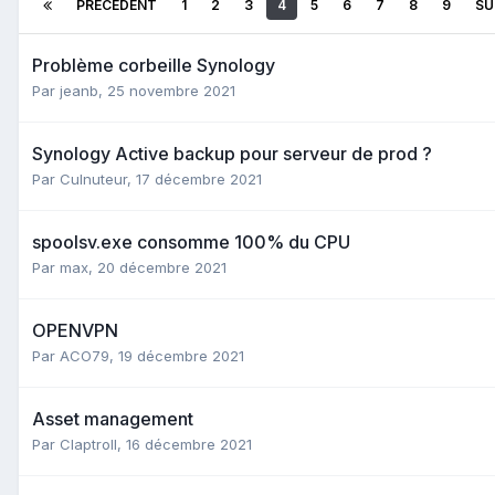
PRÉCÉDENT
1
2
3
4
5
6
7
8
9
SU
Problème corbeille Synology
Par
jeanb
,
25 novembre 2021
Synology Active backup pour serveur de prod ?
Par
Culnuteur
,
17 décembre 2021
spoolsv.exe consomme 100% du CPU
Par
max
,
20 décembre 2021
OPENVPN
Par
ACO79
,
19 décembre 2021
Asset management
Par
Claptroll
,
16 décembre 2021