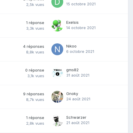
15 octobre 2021
2,5k
vues
Exelsis
1
réponse
14 octobre 2021
3,3k
vues
Nikoo
4
réponses
6 octobre 2021
8,8k
vues
gms82
0
réponse
31 août 2021
3,1k
vues
Gnoky
9
réponses
24 août 2021
8,7k
vues
Schwarzer
1
réponse
21 août 2021
2,8k
vues