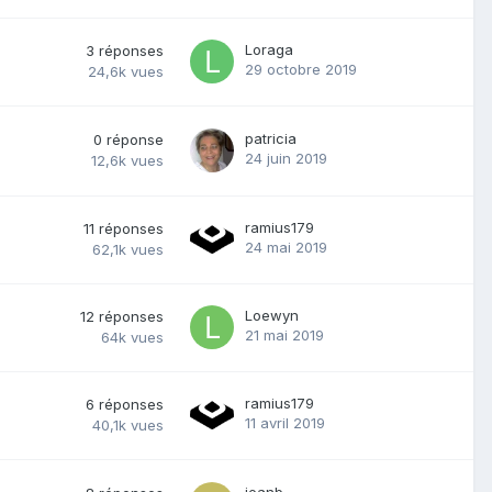
Loraga
3
réponses
29 octobre 2019
24,6k
vues
patricia
0
réponse
24 juin 2019
12,6k
vues
ramius179
11
réponses
24 mai 2019
62,1k
vues
Loewyn
12
réponses
21 mai 2019
64k
vues
ramius179
6
réponses
11 avril 2019
40,1k
vues
jeanb