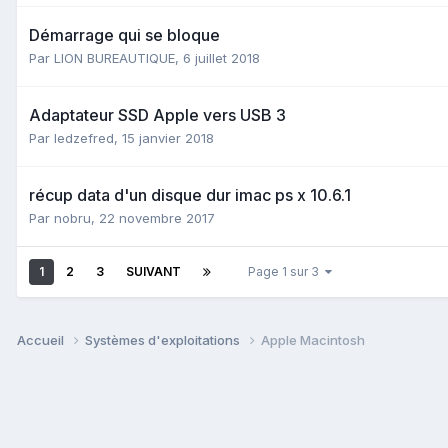
Démarrage qui se bloque
Par
LION BUREAUTIQUE
,
6 juillet 2018
Adaptateur SSD Apple vers USB 3
Par
ledzefred
,
15 janvier 2018
récup data d'un disque dur imac ps x 10.6.1
Par
nobru
,
22 novembre 2017
1
2
3
SUIVANT
Page 1 sur 3
Accueil
Systèmes d'exploitations
Apple Macintosh