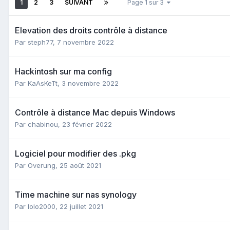
1
2
3
SUIVANT
Page 1 sur 3
Elevation des droits contrôle à distance
Par
steph77
,
7 novembre 2022
Hackintosh sur ma config
Par
KaAsKeTt
,
3 novembre 2022
Contrôle à distance Mac depuis Windows
Par
chabinou
,
23 février 2022
Logiciel pour modifier des .pkg
Par
Overung
,
25 août 2021
Time machine sur nas synology
Par
lolo2000
,
22 juillet 2021