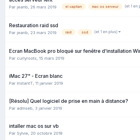
(et 1 en
Par
jeanb
,
26 mars 2019
el capitan
mac os serveur
Restauration raid ssd
(et 1 en plus)
Par
jeanb
,
23 mars 2019
raid
ssd
Ecran MacBook pro bloqué sur fenêtre d'installation W
Par
curlyroots
,
15 mars 2019
iMac 27" - Ecran blanc
Par
InstantT
,
11 janvier 2019
[Résolu] Quel logiciel de prise en main à distance?
Par
admseb
,
3 janvier 2019
intaller mac os sur vb
Par
Sylvie
,
20 octobre 2018