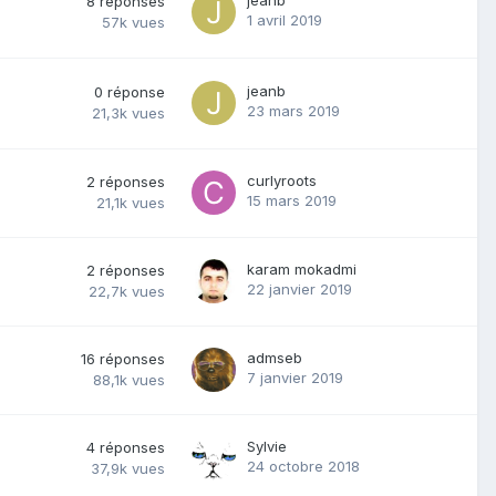
8
réponses
1 avril 2019
57k
vues
jeanb
0
réponse
23 mars 2019
21,3k
vues
curlyroots
2
réponses
15 mars 2019
21,1k
vues
karam mokadmi
2
réponses
22 janvier 2019
22,7k
vues
admseb
16
réponses
7 janvier 2019
88,1k
vues
Sylvie
4
réponses
24 octobre 2018
37,9k
vues