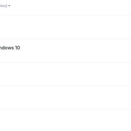
 plus)
indows 10